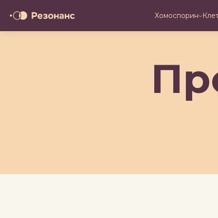
Хомоспорин
Кле
Пр