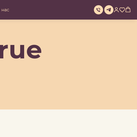
 нас
rue