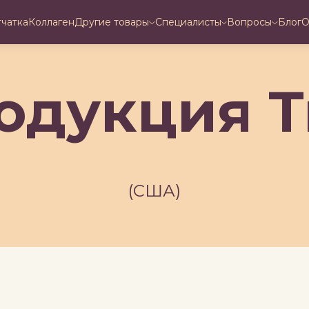
тчатка
Коллаген
Другие товары
Специалисты
Вопросы
Блог
О
одукция T
(США)