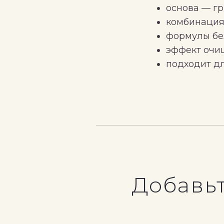
основа — г
комбинация
формулы без
эффект очи
подходит д
Добавьт