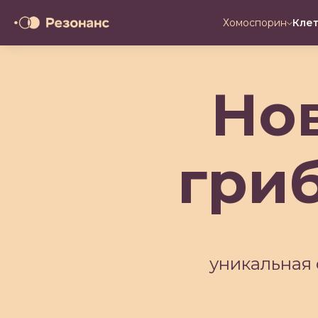
Хомоспорин
Кле
Нов
гри
уникальная 