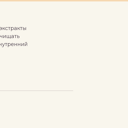
 экстракты
очищать
внутренний