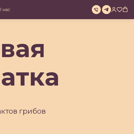
О нас
рвая
атка
актов грибов