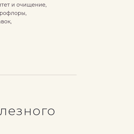
тет и очищение,
крофлоры,
вок,
олезного