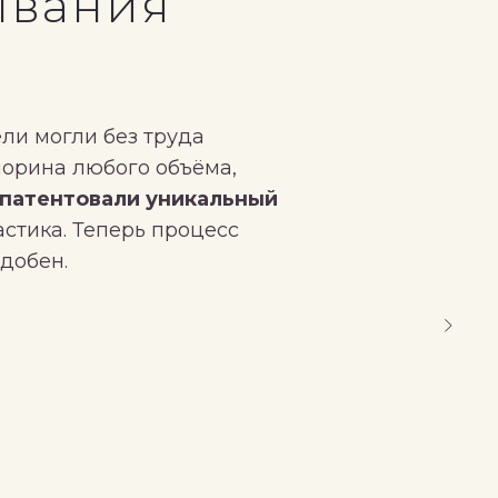
ывания
ли могли без труда
Спер
порина любого объёма,
нужно
апатентовали уникальный
от ос
астика. Теперь процесс
добен.