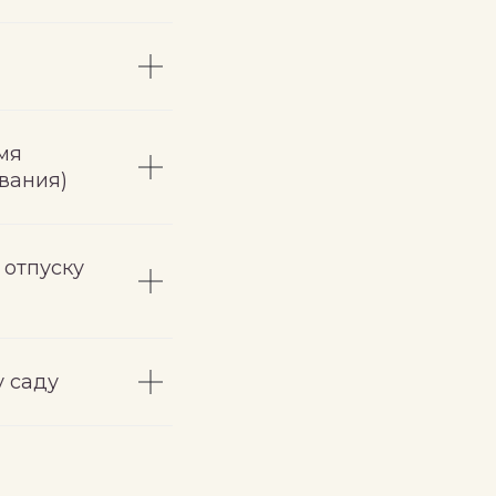
мя
вания)
 отпуску
у саду