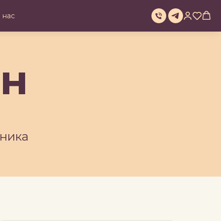
 нас
ин
ника