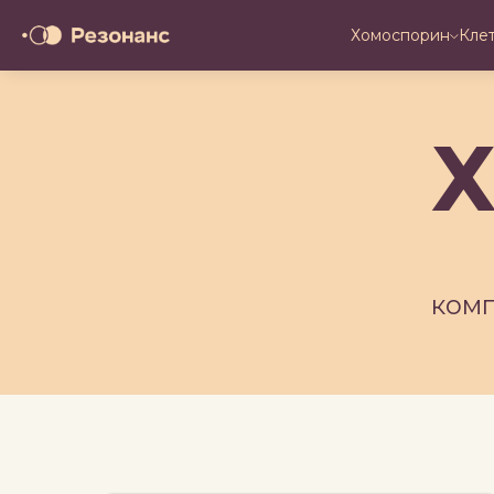
Хомоспорин
Кле
Х
ком