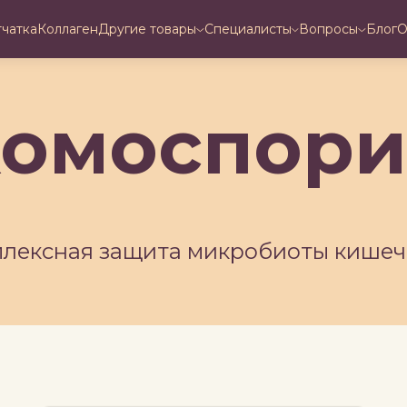
тчатка
Коллаген
Другие товары
Специалисты
Вопросы
Блог
О
омоспор
плексная защита микробиоты кишеч